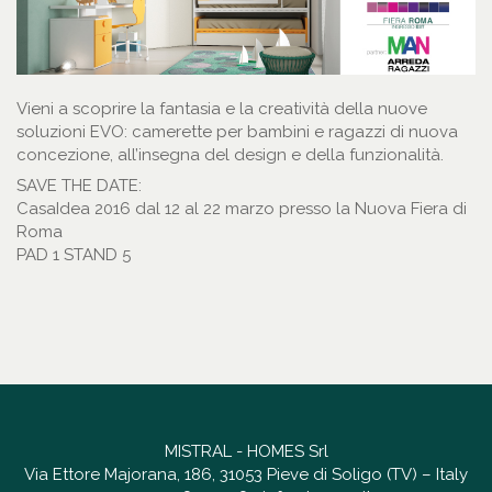
Vieni a scoprire la fantasia e la creatività della nuove
soluzioni EVO: camerette per bambini e ragazzi di nuova
concezione, all’insegna del design e della funzionalità.
SAVE THE DATE:
CasaIdea 2016 dal 12 al 22 marzo presso la Nuova Fiera di
Roma
PAD 1 STAND 5
MISTRAL - HOMES Srl
Via Ettore Majorana, 186, 31053 Pieve di Soligo (TV) – Italy