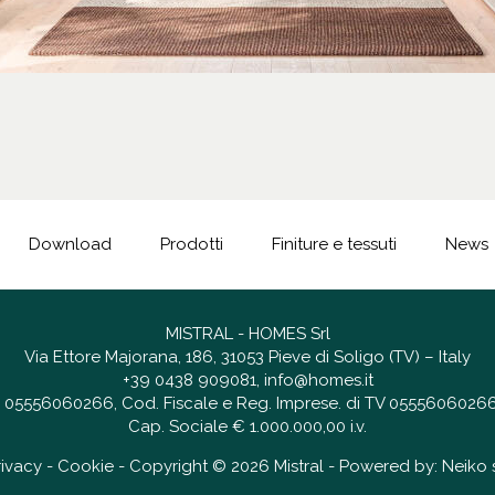
Download
Prodotti
Finiture e tessuti
News
MISTRAL - HOMES Srl
Via Ettore Majorana, 186, 31053 Pieve di Soligo (TV) – Italy
+39 0438 909081
,
info@homes.it
 IT 05556060266, Cod. Fiscale e Reg. Imprese. di TV 05556060266
Cap. Sociale € 1.000.000,00 i.v.
rivacy
-
Cookie
- Copyright © 2026 Mistral - Powered by:
Neiko s