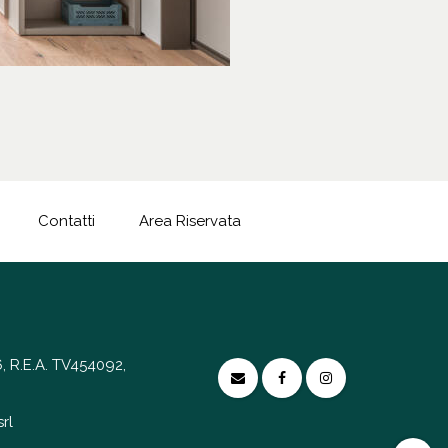
Contatti
Area Riservata
, R.E.A. TV454092,
rl