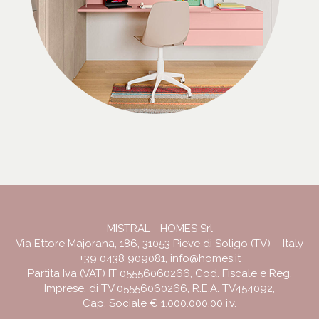
MISTRAL - HOMES Srl
Via Ettore Majorana, 186, 31053 Pieve di Soligo (TV) – Italy
+39 0438 909081
,
info@homes.it
Partita Iva (VAT) IT 05556060266, Cod. Fiscale e Reg.
Imprese. di TV 05556060266, R.E.A. TV454092,
Cap. Sociale € 1.000.000,00 i.v.