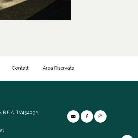
Contatti
Area Riservata
, R.E.A. TV454092,
rl