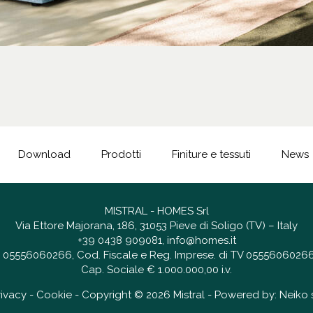
Download
Prodotti
Finiture e tessuti
News
MISTRAL - HOMES Srl
Via Ettore Majorana, 186, 31053 Pieve di Soligo (TV) – Italy
+39 0438 909081
,
info@homes.it
 IT 05556060266, Cod. Fiscale e Reg. Imprese. di TV 05556060266
Cap. Sociale € 1.000.000,00 i.v.
rivacy
-
Cookie
- Copyright © 2026 Mistral - Powered by:
Neiko s