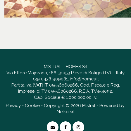
MISTRAL - HOMES Srl
Via Ettore Majorana, 186, 31053 Pieve di Soligo (TV) – Italy
+39 0438 909081
,
info@homes.it
Partita Iva (VAT) IT 05556060266, Cod. Fiscale e Reg.
Imprese. di TV 05556060266, R.E.A. TV454092,
Cap. Sociale € 1.000.000,00 i.v.
Privacy
-
Cookie
- Copyright © 2026 Mistral - Powered by:
Neiko srl