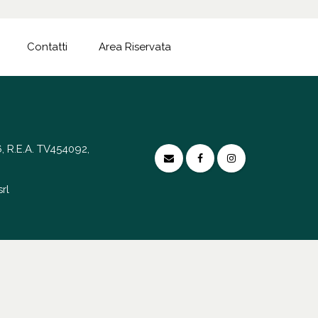
Contatti
Area Riservata
, R.E.A. TV454092,
rl