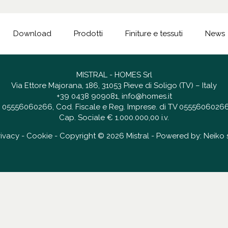
Download
Prodotti
Finiture e tessuti
News
MISTRAL - HOMES Srl
Via Ettore Majorana, 186, 31053 Pieve di Soligo (TV) – Italy
+39 0438 909081
,
info@homes.it
 IT 05556060266, Cod. Fiscale e Reg. Imprese. di TV 05556060266
Cap. Sociale € 1.000.000,00 i.v.
rivacy
-
Cookie
- Copyright © 2026 Mistral - Powered by:
Neiko s