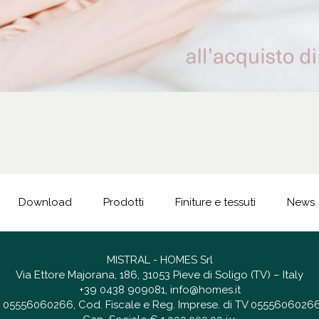
Download
Prodotti
Finiture e tessuti
News
MISTRAL - HOMES Srl
Via Ettore Majorana, 186, 31053 Pieve di Soligo (TV) – Italy
+39 0438 909081
,
info@homes.it
 IT 05556060266, Cod. Fiscale e Reg. Imprese. di TV 05556060266