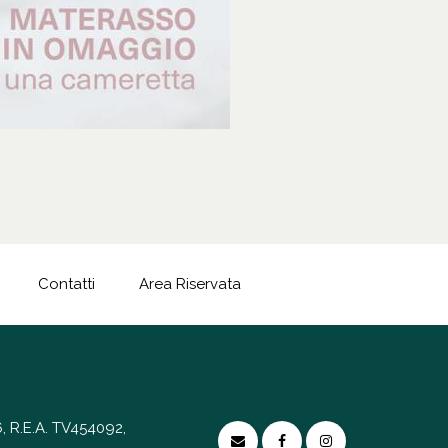
Contatti
Area Riservata
, R.E.A. TV454092,